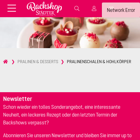
Fondant & Zubehör
Speisefarben
Network Error
Pralinenkapseln
Geschenktüten
Backzutaten
Küchenhelfer
Weihnachten
Präsentieren &
PRALINEN & DESSERTS
PRALINENSCHALEN & HOHLKÖRPER
Aufbewahren
Backformen aus Papier &
Brot & Baguette
Alu
Essbare Streudekore
Tortenunterlagen &
Kerzen
Vorspeisen & Desserts
Pasteten- &
Newsletter
Nudel- &
STÄDTER fresh&cool
Terrinenformen
Schon wieder ein tolles Sonderangebot, eine interessante
Spätzleherstellung
Neuheit, ein leckeres Rezept oder den letzten Termin der
Backshows verpasst?
Abonnieren Sie unseren Newsletter und bleiben Sie immer up to