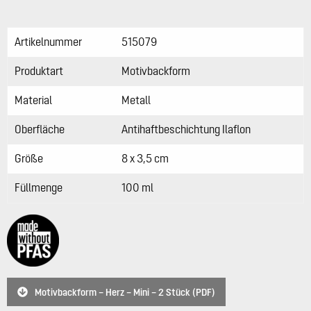
Artikelnummer
515079
Produktart
Motivbackform
Material
Metall
Oberfläche
Antihaftbeschichtung Ilaflon
Größe
8 x 3,5 cm
Füllmenge
100 ml
Motivbackform – Herz – Mini – 2 Stück (PDF)