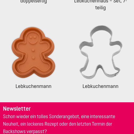
doppelseitig
Lebkuchenhaus – Set, 7-
teilig
Lebkuchenmann
Lebkuchenmann
Newsletter
Schon wieder ein tolles Sonderangebot, eine interessante
Neuheit, ein leckeres Rezept oder den letzten Termin der
Backshows verpasst?