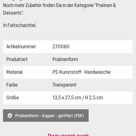
Noch mehr Zubehör finden Sie in der Kategorie "Pralinen &
Desserts".
In Faltschachtel.
Artikelnummer
270060
Produktart
Pralinenform
Material
PS-Kunststoff - Handwäsche
Farbe
Transparent
Größe
13,5 x 27,5 cm / H 2,5 cm
Pralinenform – Kuppel – geriffelt (PDF)
Dazu passt auch