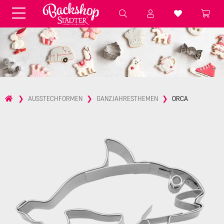
Fondant & Zubehör
Speisefarben
Pralinenkapseln
Geschenktüten
Backzutaten
Küchenhelfer
Weihnachten
Präsentieren &
AUSSTECHFORMEN
GANZJAHRESTHEMEN
ORCA
Aufbewahren
Backformen aus Papier &
Brot & Baguette
Alu
Essbare Streudekore
Tortenunterlagen &
Kerzen
Vorspeisen & Desserts
Pasteten- &
Nudel- &
STÄDTER fresh&cool
Terrinenformen
Spätzleherstellung