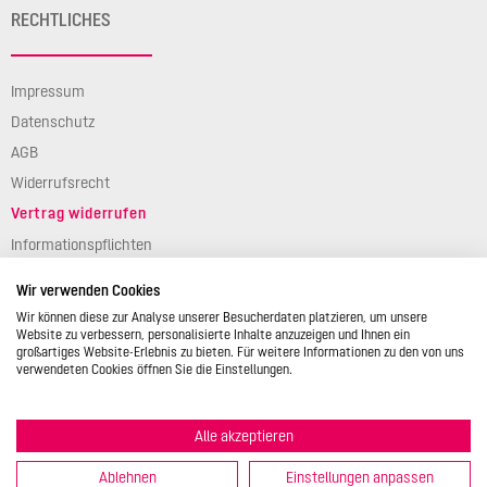
RECHTLICHES
Impressum
Datenschutz
AGB
Widerrufsrecht
Vertrag widerrufen
Informationspflichten
Verpackungsgesetz
Wir verwenden Cookies
Barierefreiheit
Wir können diese zur Analyse unserer Besucherdaten platzieren, um unsere
Website zu verbessern, personalisierte Inhalte anzuzeigen und Ihnen ein
großartiges Website-Erlebnis zu bieten. Für weitere Informationen zu den von uns
verwendeten Cookies öffnen Sie die Einstellungen.
Alle akzeptieren
© 2026 STÄDTER GmbH • Am Kreuzweg 1 • 35469 Allendorf/Lumda •
Deutschland • info@backshop.staedter.de
Ablehnen
Einstellungen anpassen