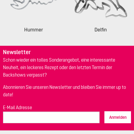
Hummer
Delfin
Newsletter
Schon wieder ein tolles Sonderangebot, eine interessante
Neuheit, ein leckeres Rezept oder den letzten Termin der
Backshows verpasst?
Abonnieren Sie unseren Newsletter und bleiben Sie immer up to
date!
E-Mail Adresse
Anmelden