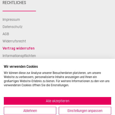
RECHTLICHES
Impressum
Datenschutz
AGB
Widerrufsrecht
Vertrag widerrufen
Informationspflichten
Verpackungsgesetz
Wir verwenden Cookies
Barierefreiheit
Wir können diese zur Analyse unserer Besucherdaten platzieren, um unsere
Website zu verbessern, personalisierte Inhalte anzuzeigen und Ihnen ein
großartiges Website-Erlebnis zu bieten. Für weitere Informationen zu den von uns
verwendeten Cookies öffnen Sie die Einstellungen.
Alle akzeptieren
© 2026 STÄDTER GmbH • Am Kreuzweg 1 • 35469 Allendorf/Lumda •
Deutschland • info@backshop.staedter.de
Ablehnen
Einstellungen anpassen