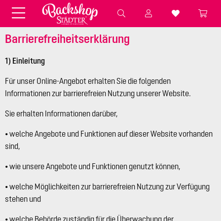
Fondant & Zubehör
Speisefarben
Pralinenkapseln
Geschenktüten
Barrierefreiheitserklärung
Backzutaten
Küchenhelfer
1) Einleitung
Für unser Online-Angebot erhalten Sie die folgenden
Weihnachten
Präsentieren &
Informationen zur barrierefreien Nutzung unserer Website.
Aufbewahren
Backformen aus Papier &
Brot & Baguette
Sie erhalten Informationen darüber,
Alu
Essbare Streudekore
Tortenunterlagen &
• welche Angebote und Funktionen auf dieser Website vorhanden
Kerzen
sind,
Vorspeisen & Desserts
Pasteten- &
Nudel- &
STÄDTER fresh&cool
Terrinenformen
• wie unsere Angebote und Funktionen genutzt können,
Spätzleherstellung
• welche Möglichkeiten zur barrierefreien Nutzung zur Verfügung
stehen und
• welche Behörde zuständig für die Überwachung der