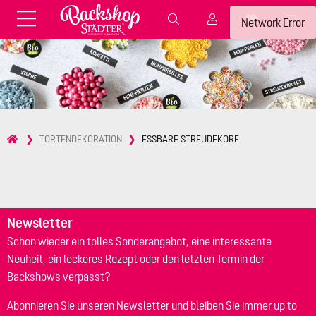
Fondant & Zubehör
Speisefarben
Network Error
Pralinenkapseln
Geschenktüten
Backzutaten
Küchenhelfer
Weihnachten
Präsentieren &
TORTENDEKORATION
ESSBARE STREUDEKORE
Aufbewahren
Backformen aus Papier &
Brot & Baguette
Alu
Essbare Streudekore
Tortenunterlagen &
Kerzen
Vorspeisen & Desserts
Pasteten- &
Newsletter
Nudel- &
STÄDTER fresh&cool
Terrinenformen
Schon wieder ein tolles Sonderangebot, eine interessante
Spätzleherstellung
Neuheit, ein leckeres Rezept oder den letzten Termin der
Backshows verpasst?
Abonnieren Sie unseren Newsletter und bleiben Sie immer up to