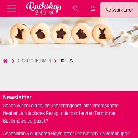
Fondant & Zubehör
Speisefarben
Network Error
Pralinenkapseln
Geschenktüten
Backzutaten
Küchenhelfer
Weihnachten
Präsentieren &
AUSSTECHFORMEN
OSTERN
Aufbewahren
Backformen aus Papier &
Brot & Baguette
Alu
Essbare Streudekore
Tortenunterlagen &
Kerzen
Vorspeisen & Desserts
Pasteten- &
Newsletter
Nudel- &
STÄDTER fresh&cool
Terrinenformen
Schon wieder ein tolles Sonderangebot, eine interessante
Spätzleherstellung
Neuheit, ein leckeres Rezept oder den letzten Termin der
Backshows verpasst?
Abonnieren Sie unseren Newsletter und bleiben Sie immer up to