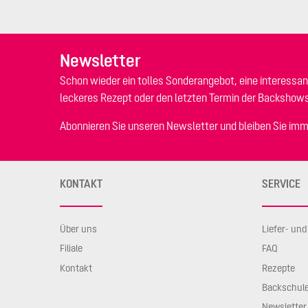
Newsletter
Schon wieder ein tolles Sonderangebot, eine interessan
leckeres Rezept oder den letzten Termin der Backshow
Abonnieren Sie unseren Newsletter und bleiben Sie imm
KONTAKT
SERVICE
Über uns
Liefer- un
Filiale
FAQ
Kontakt
Rezepte
Backschul
Newsletter