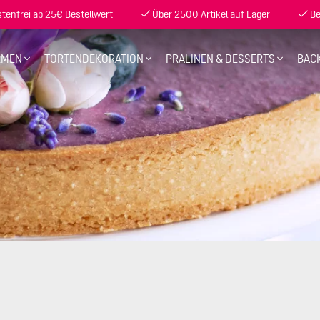
enfrei ab 25€ Bestellwert
Über 2500 Artikel auf Lager
Be
RMEN
TORTENDEKORATION
PRALINEN & DESSERTS
BAC