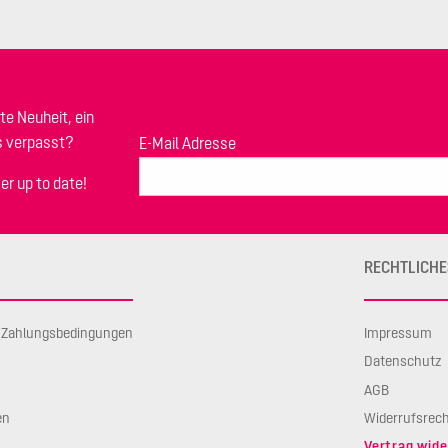
te Neuheit, ein
s verpasst?
E-Mail Adresse
er up to date!
RECHTLICHE
d Zahlungsbedingungen
Impressum
Datenschutz
AGB
en
Widerrufsrec
Vertrag wide