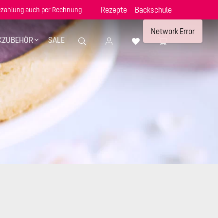
Rezepte
Backschule
zahlung auch per Rechnung
Network Error
KZUBEHÖR
SALE