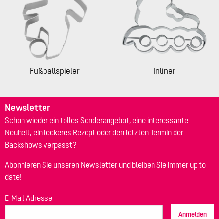
Fußballspieler
Inliner
Newsletter
Schon wieder ein tolles Sonderangebot, eine interessante
Neuheit, ein leckeres Rezept oder den letzten Termin der
Backshows verpasst?
Abonnieren Sie unseren Newsletter und bleiben Sie immer up to
date!
E-Mail Adresse
Anmelden