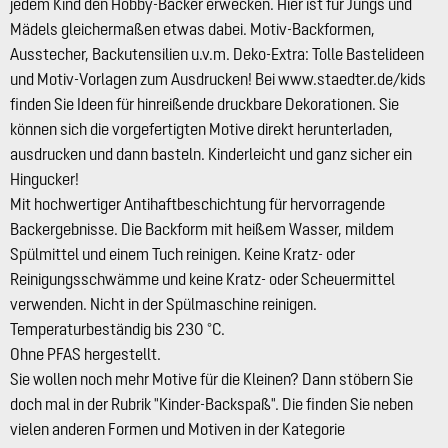
jedem Kind den Hobby-Bäcker erwecken. Hier ist für Jungs und
Mädels gleichermaßen etwas dabei. Motiv-Backformen,
Ausstecher, Backutensilien u.v.m. Deko-Extra: Tolle Bastelideen
und Motiv-Vorlagen zum Ausdrucken! Bei www.staedter.de/kids
finden Sie Ideen für hinreißende druckbare Dekorationen. Sie
können sich die vorgefertigten Motive direkt herunterladen,
ausdrucken und dann basteln. Kinderleicht und ganz sicher ein
Hingucker!
Mit hochwertiger Antihaftbeschichtung für hervorragende
Backergebnisse. Die Backform mit heißem Wasser, mildem
Spülmittel und einem Tuch reinigen. Keine Kratz- oder
Reinigungsschwämme und keine Kratz- oder Scheuermittel
verwenden. Nicht in der Spülmaschine reinigen.
Temperaturbeständig bis 230 °C.
Ohne PFAS hergestellt.
Sie wollen noch mehr Motive für die Kleinen? Dann stöbern Sie
doch mal in der Rubrik "Kinder-Backspaß". Die finden Sie neben
vielen anderen Formen und Motiven in der Kategorie