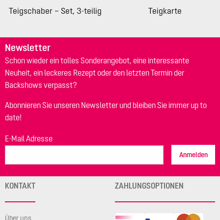
Teigschaber – Set, 3-teilig
Teigkarte
Newsletter
Schon wieder ein tolles Sonderangebot, eine interessante
Neuheit, ein leckeres Rezept oder den letzten Termin der
Backshows verpasst?
Abonnieren Sie unseren Newsletter und bleiben Sie immer up to
date!
E-Mail Adresse
Anmelden
KONTAKT
ZAHLUNGSOPTIONEN
Über uns