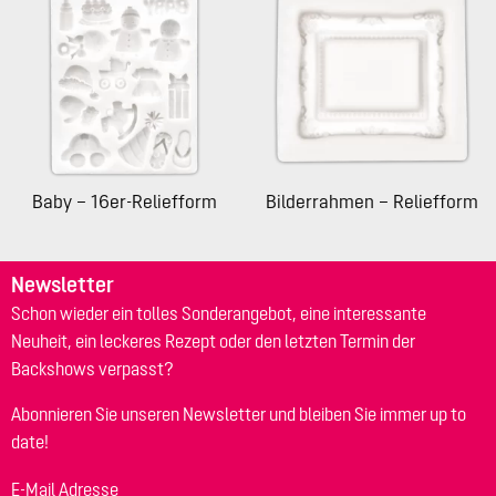
Baby – 16er-Reliefform
Bilderrahmen – Reliefform
Newsletter
Schon wieder ein tolles Sonderangebot, eine interessante
Neuheit, ein leckeres Rezept oder den letzten Termin der
Backshows verpasst?
Abonnieren Sie unseren Newsletter und bleiben Sie immer up to
date!
E-Mail Adresse