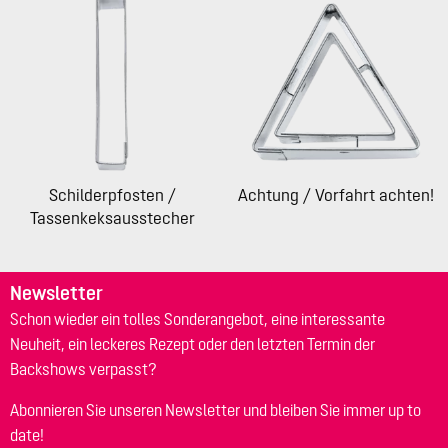
Schilderpfosten /
Achtung / Vorfahrt achten!
Tassenkeksausstecher
Newsletter
Schon wieder ein tolles Sonderangebot, eine interessante
Neuheit, ein leckeres Rezept oder den letzten Termin der
Backshows verpasst?
Abonnieren Sie unseren Newsletter und bleiben Sie immer up to
date!