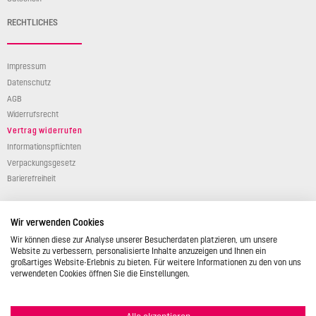
RECHTLICHES
Impressum
Datenschutz
AGB
Widerrufsrecht
Vertrag widerrufen
Informationspflichten
Verpackungsgesetz
Barierefreiheit
Wir verwenden Cookies
Wir können diese zur Analyse unserer Besucherdaten platzieren, um unsere
Website zu verbessern, personalisierte Inhalte anzuzeigen und Ihnen ein
großartiges Website-Erlebnis zu bieten. Für weitere Informationen zu den von uns
© 2026 STÄDTER GmbH • Am Kreuzweg 1 • 35469 Allendorf/Lumda • Deutschland •
verwendeten Cookies öffnen Sie die Einstellungen.
info@backshop.staedter.de