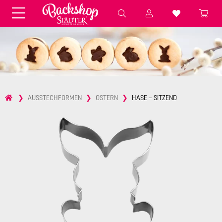
Fondant & Zubehör
Speisefarben
Pralinenkapseln
Geschenktüten
Backzutaten
Küchenhelfer
Weihnachten
Präsentieren &
AUSSTECHFORMEN
OSTERN
HASE – SITZEND
Aufbewahren
Backformen aus Papier &
Brot & Baguette
Alu
Essbare Streudekore
Tortenunterlagen &
Kerzen
Vorspeisen & Desserts
Pasteten- &
Nudel- &
STÄDTER fresh&cool
Terrinenformen
Spätzleherstellung