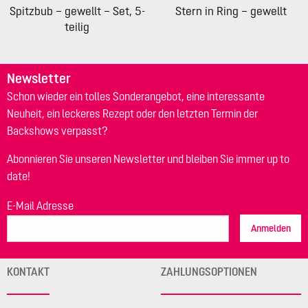
Spitzbub – gewellt – Set, 5-
Stern in Ring – gewellt
teilig
Newsletter
Schon wieder ein tolles Sonderangebot, eine interessante
Neuheit, ein leckeres Rezept oder den letzten Termin der
Backshows verpasst?
Abonnieren Sie unseren Newsletter und bleiben Sie immer up to
date!
E-Mail Adresse
Anmelden
KONTAKT
ZAHLUNGSOPTIONEN