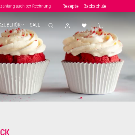
Rezepte
Backschule
zahlung auch per Rechnung
KZUBEHÖR
SALE
ÜCK