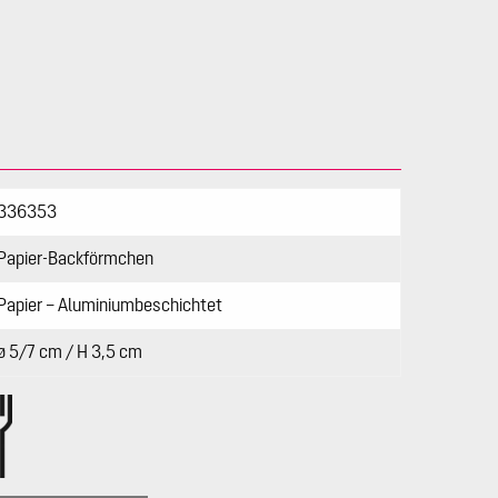
336353
Papier-Backförmchen
Papier – Aluminiumbeschichtet
ø 5/7 cm / H 3,5 cm