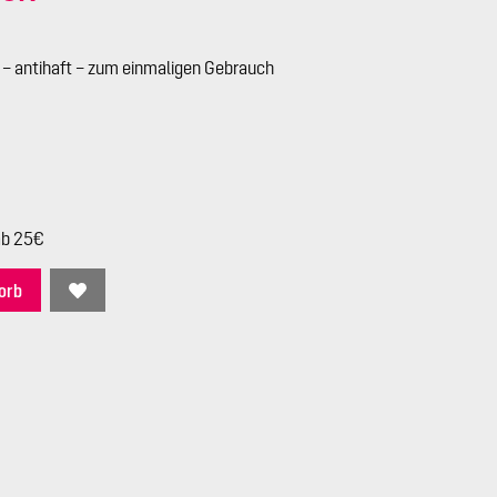
– antihaft – zum einmaligen Gebrauch
ab 25€
orb