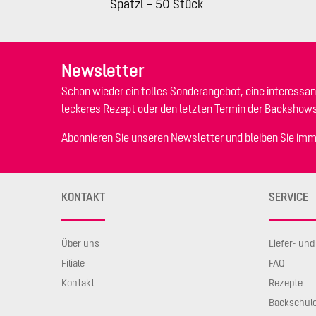
Spatzl – 50 Stück
Newsletter
Schon wieder ein tolles Sonderangebot, eine interessan
leckeres Rezept oder den letzten Termin der Backshow
Abonnieren Sie unseren Newsletter und bleiben Sie imm
KONTAKT
SERVICE
Über uns
Liefer- un
Filiale
FAQ
Kontakt
Rezepte
Backschul