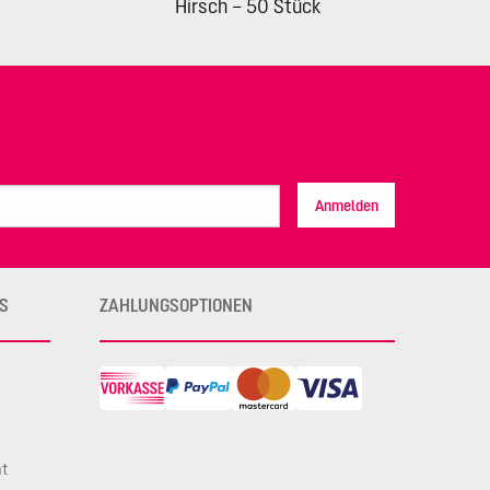
Hirsch – 50 Stück
Anmelden
S
ZAHLUNGSOPTIONEN
ht