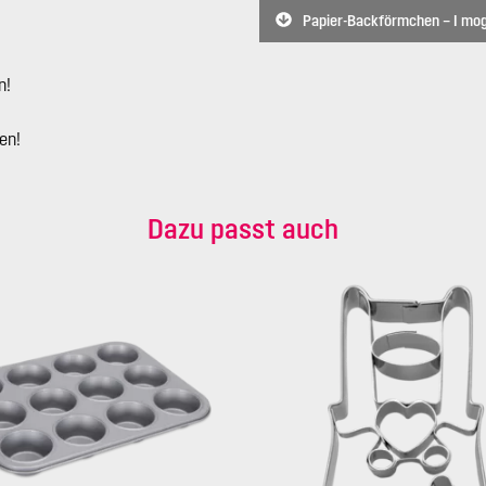
Papier-Backförmchen – I mog
n!
en!
Dazu passt auch