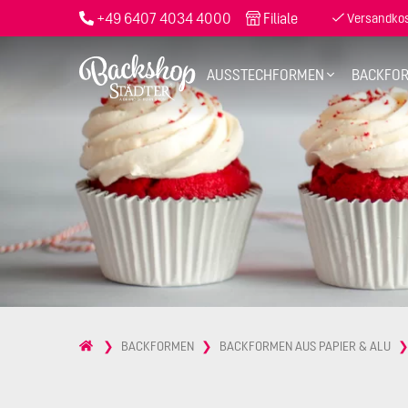
+49 6407 4034 4000
Filiale
Versandkost
AUSSTECHFORMEN
BACKFO
BACKFORMEN
BACKFORMEN AUS PAPIER & ALU