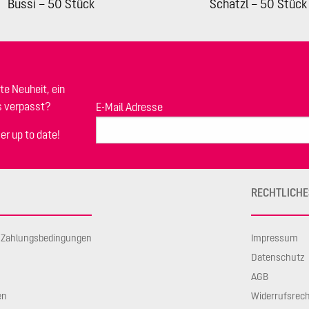
Bussi – 50 Stück
Schatzl – 50 Stück
te Neuheit, ein
s verpasst?
E-Mail Adresse
er up to date!
RECHTLICHE
d Zahlungsbedingungen
Impressum
Datenschutz
AGB
en
Widerrufsrec