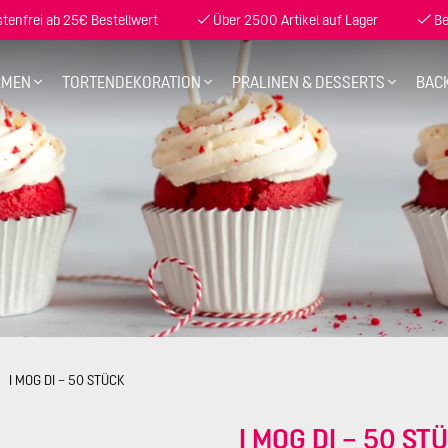
enfrei ab 25€ Bestellwert
Über 2500 Artikel auf Lager
Be
RMEN
TORTENDEKORATION
PRALINEN & DESSERTS
BAC
I MOG DI – 50 STÜCK
I MOG DI – 50 ST