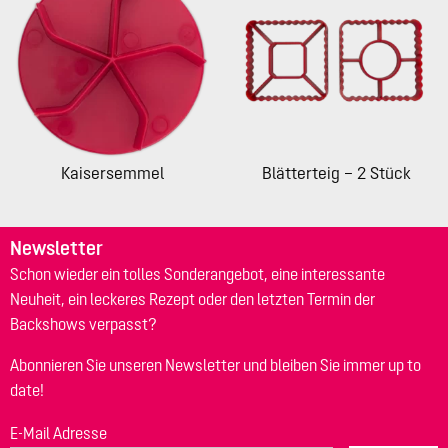
Kaisersemmel
Blätterteig – 2 Stück
Newsletter
Schon wieder ein tolles Sonderangebot, eine interessante
Neuheit, ein leckeres Rezept oder den letzten Termin der
Backshows verpasst?
Abonnieren Sie unseren Newsletter und bleiben Sie immer up to
date!
E-Mail Adresse