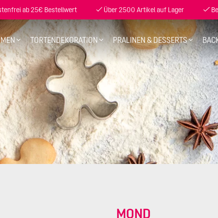
enfrei ab 25€ Bestellwert
Über 2500 Artikel auf Lager
Be
RMEN
TORTENDEKORATION
PRALINEN & DESSERTS
BAC
MOND