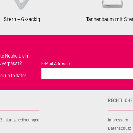
Stern – 6-zackig
Tannenbaum mit Ste
te Neuheit, ein
s verpasst?
E-Mail Adresse
er up to date!
RECHTLICHE
d Zahlungsbedingungen
Impressum
Datenschutz