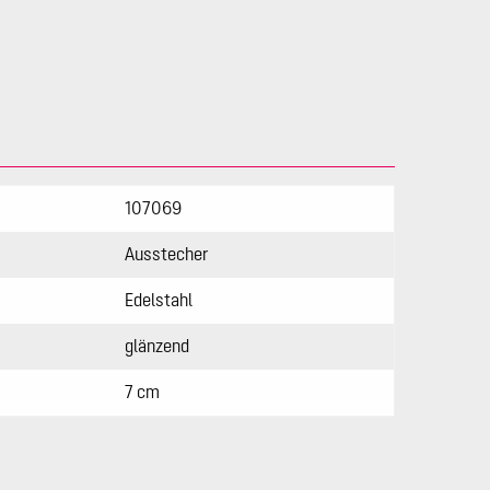
107069
Ausstecher
Edelstahl
glänzend
7 cm