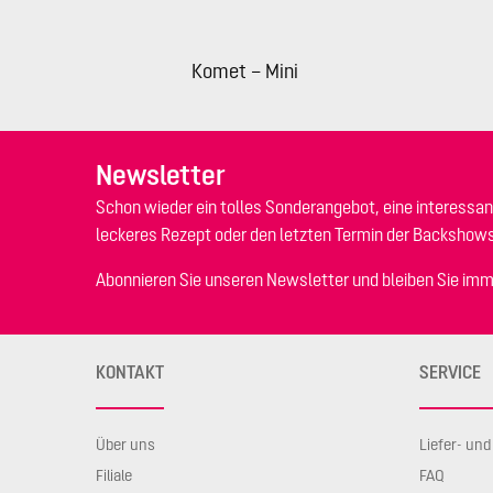
Komet – Mini
Newsletter
Schon wieder ein tolles Sonderangebot, eine interessan
leckeres Rezept oder den letzten Termin der Backshow
Abonnieren Sie unseren Newsletter und bleiben Sie imm
KONTAKT
SERVICE
Über uns
Liefer- un
Filiale
FAQ