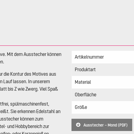
ive. Mit dem Ausstecher können
Artikelnummer
n.
Produktart
ur die Kontur des Motives aus
en Lauf lassen. In unserem
Material
att bis Z wie Zwerg. Viel Spaß
Oberfläche
stfrei, spülmaschinenfest,
Größe
ißt. Sie erkennen Edelstahl an
lausstecher können zum
Ausstecher – Mond (PDF)
tel- und Hobbybereich zur
Seifen- oder Kerzengießen.