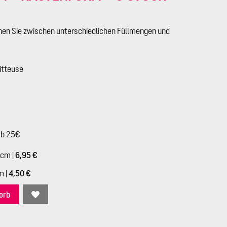
nen Sie zwischen unterschiedlichen Füllmengen und
ritteuse
ab 25€
21,5 x 9 cm / H 6 cm |
6,95 €
17,5 x 7 cm / H 5 cm |
4,50 €
orb