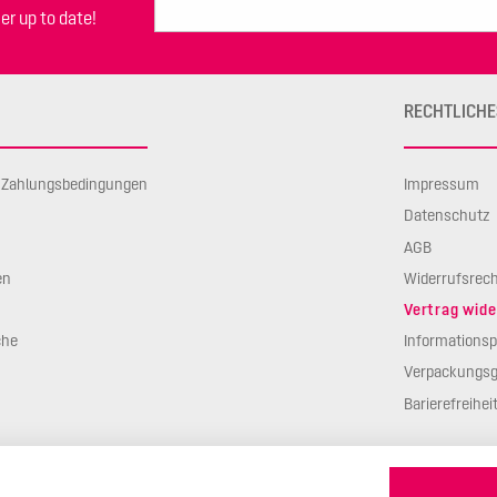
er up to date!
RECHTLICHE
d Zahlungsbedingungen
Impressum
Datenschutz
AGB
en
Widerrufsrec
Vertrag wide
che
Informationsp
Verpackungsg
Barierefreihei