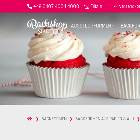
+49 6407 4034 4000
Filiale
Versandkost
AUSSTECHFORMEN
BACKFO
BACKFORMEN
BACKFORMEN AUS PAPIER & ALU