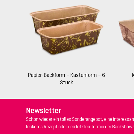
Papier-Backform – Kastenform – 6
Stück
Newsletter
Schon wieder ein tolles Sonderangebot, eine interessan
leckeres Rezept oder den letzten Termin der Backshow