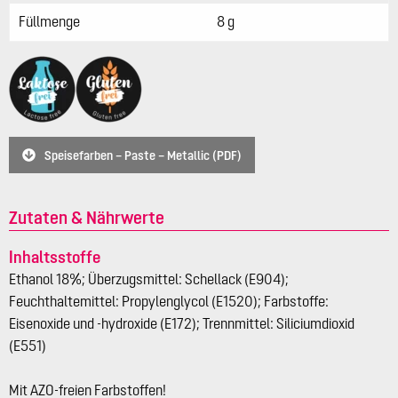
Füllmenge
8 g
Speisefarben – Paste – Metallic (PDF)
Zutaten & Nährwerte
Inhaltsstoffe
Ethanol 18%; Überzugsmittel: Schellack (E904);
Feuchthaltemittel: Propylenglycol (E1520); Farbstoffe:
Eisenoxide und -hydroxide (E172); Trennmittel: Siliciumdioxid
(E551)
Mit AZO-freien Farbstoffen!