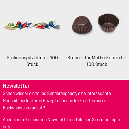
Pralinenspitztüten – 100
Braun – für Muffin-Konfekt –
Stück
100 Stück
Newsletter
Schon wieder ein tolles Sonderangebot, eine interessante
Neuheit, ein leckeres Rezept oder den letzten Termin der
Backshows verpasst?
Abonnieren Sie unseren Newsletter und bleiben Sie immer up to
date!