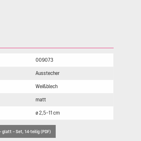
009073
Ausstecher
Weißblech
matt
ø 2,5–11 cm
 glatt – Set, 14-teilig (PDF)