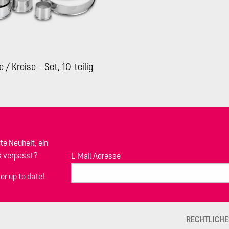
e / Kreise – Set, 10-teilig
te Neuheit, ein
s verpasst?
E-Mail Adresse
er up to date!
RECHTLICHE