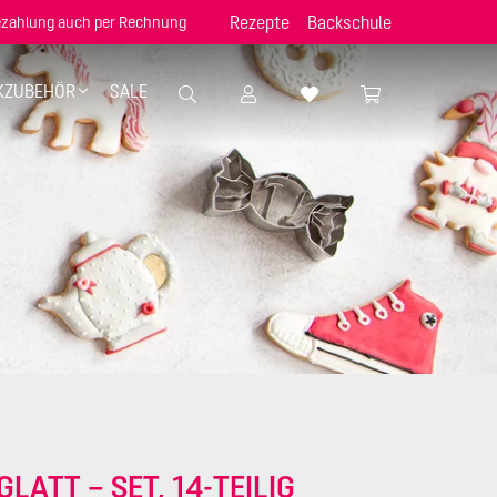
Rezepte
Backschule
zahlung auch per Rechnung
KZUBEHÖR
SALE
GLATT – SET, 14-TEILIG