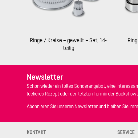
Ringe / Kreise – gewellt – Set, 14-
Ring
teilig
Newsletter
Schon wieder ein tolles Sonderangebot, eine interessan
leckeres Rezept oder den letzten Termin der Backshow
Abonnieren Sie unseren Newsletter und bleiben Sie imm
KONTAKT
SERVICE