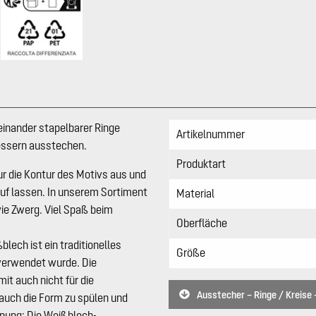
einander stapelbarer Ringe
Artikelnummer
essern ausstechen.
Produktart
ur die Kontur des Motivs aus und
auf lassen. In unserem Sortiment
Material
ie Zwerg. Viel Spaß beim
Oberfläche
lech ist ein traditionelles
Größe
 verwendet wurde. Die
it auch nicht für die
Ausstecher – Ringe / Kreise –
auch die Form zu spülen und
knung: Die Weißblech-