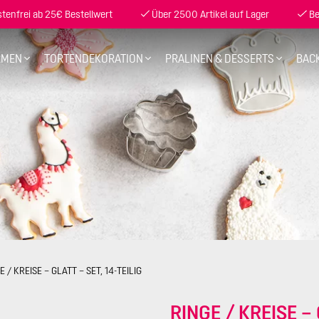
enfrei ab 25€ Bestellwert
Über 2500 Artikel auf Lager
Be
RMEN
TORTENDEKORATION
PRALINEN & DESSERTS
BAC
E / KREISE – GLATT – SET, 14-TEILIG
RINGE / KREISE – 