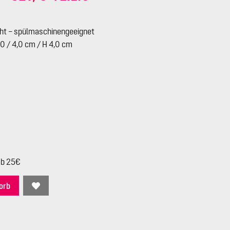
cht – spülmaschinengeeignet
5,0 / 4,0 cm / H 4,0 cm
ab 25€
orb