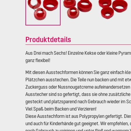
Produktdetails
Aus Drei mach Sechs! Einzelne Kekse oder kleine Pyrami
ganz flexibel!
Mit diesen Ausstechformen können Sie ganz einfach kle
Plätzchen ausstechen. Die Teile nun backen und mit e
Zuckerguss oder Nussnougatcreme aufeinandersetzen –
Ausstecher sind so gefertigt, dass sie ohne zusätzlich
gesteckt und platzsparend nach Gebrauch wieder im S
Viel Spaß beim Backen und Verzieren!
Diese Ausstechform ist aus Polypropylen gefertigt. Dies
und auch für Kinderhände gut geeignet. Wir empfehlen,
nach Gebrauch zu reinigen und unter fließend warmem