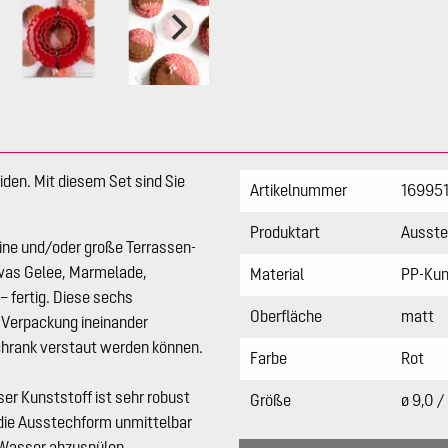
den. Mit diesem Set sind Sie
Artikelnummer
16995
Produktart
Ausste
ine und/oder große Terrassen-
twas Gelee, Marmelade,
Material
PP-Kun
 fertig. Diese sechs
Oberfläche
matt
e Verpackung ineinander
chrank verstaut werden können.
Farbe
Rot
er Kunststoff ist sehr robust
Größe
ø 9,0 /
 die Ausstechform unmittelbar
 Wasser abzuspülen.