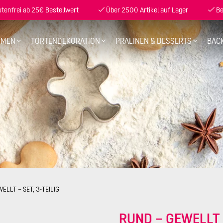
enfrei ab 25€ Bestellwert
Über 2500 Artikel auf Lager
Be
RMEN
TORTENDEKORATION
PRALINEN & DESSERTS
BAC
ELLT – SET, 3-TEILIG
RUND – GEWELLT –