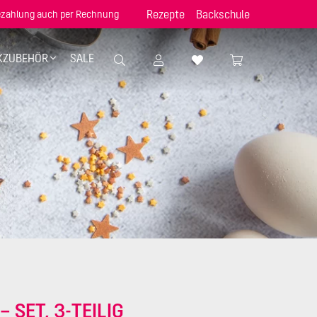
Rezepte
Backschule
zahlung auch per Rechnung
KZUBEHÖR
SALE
 SET, 3-TEILIG