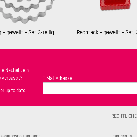
g – gewellt – Set 3-teilig
Rechteck – gewellt – Set, 3
te Neuheit, ein
s verpasst?
E-Mail Adresse
er up to date!
RECHTLICHE
d Zahlungsbedingungen
Impressum