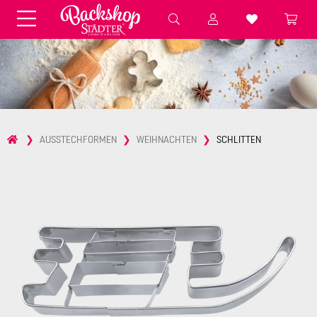
Fondant & Zubehör
Speisefarben
Pralinenkapseln
Geschenktüten
Backzutaten
Küchenhelfer
Weihnachten
Präsentieren &
AUSSTECHFORMEN
WEIHNACHTEN
SCHLITTEN
Aufbewahren
Backformen aus Papier &
Brot & Baguette
Alu
Essbare Streudekore
Tortenunterlagen &
Kerzen
Vorspeisen & Desserts
Pasteten- &
Nudel- &
STÄDTER fresh&cool
Terrinenformen
Spätzleherstellung