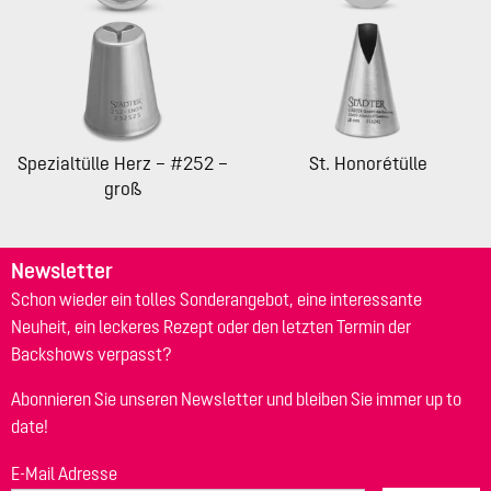
Spezialtülle Herz – #252 –
St. Honorétülle
groß
Newsletter
Schon wieder ein tolles Sonderangebot, eine interessante
Neuheit, ein leckeres Rezept oder den letzten Termin der
Backshows verpasst?
Abonnieren Sie unseren Newsletter und bleiben Sie immer up to
date!
E-Mail Adresse