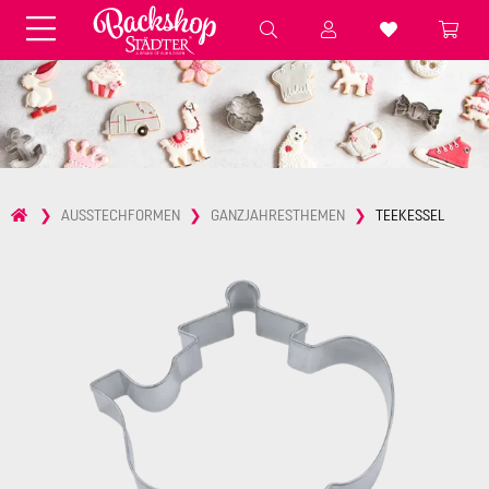
Fondant & Zubehör
Speisefarben
Pralinenkapseln
Geschenktüten
Backzutaten
Küchenhelfer
Weihnachten
Präsentieren &
AUSSTECHFORMEN
GANZJAHRESTHEMEN
TEEKESSEL
Aufbewahren
Backformen aus Papier &
Brot & Baguette
Alu
Essbare Streudekore
Tortenunterlagen &
Kerzen
Vorspeisen & Desserts
Pasteten- &
Nudel- &
STÄDTER fresh&cool
Terrinenformen
Spätzleherstellung