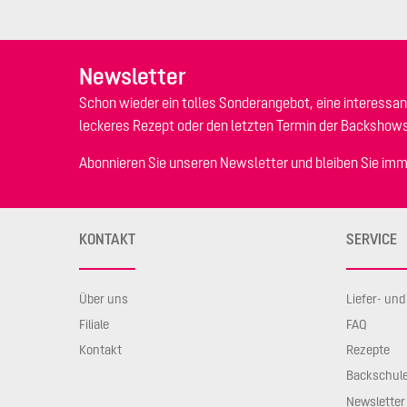
Newsletter
Schon wieder ein tolles Sonderangebot, eine interessan
leckeres Rezept oder den letzten Termin der Backshow
Abonnieren Sie unseren Newsletter und bleiben Sie imm
KONTAKT
SERVICE
Über uns
Liefer- un
Filiale
FAQ
Kontakt
Rezepte
Backschul
Newsletter