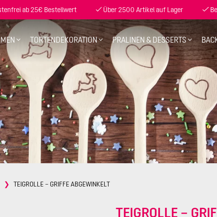
enfrei ab 25€ Bestellwert
Über 2500 Artikel auf Lager
Be
RMEN
TORTENDEKORATION
PRALINEN & DESSERTS
BAC
L
TEIGROLLE – GRIFFE ABGEWINKELT
TEIGROLLE – GRI