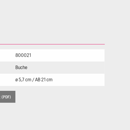
800021
Buche
ø 5,7 cm / AB 21 cm
t (PDF)