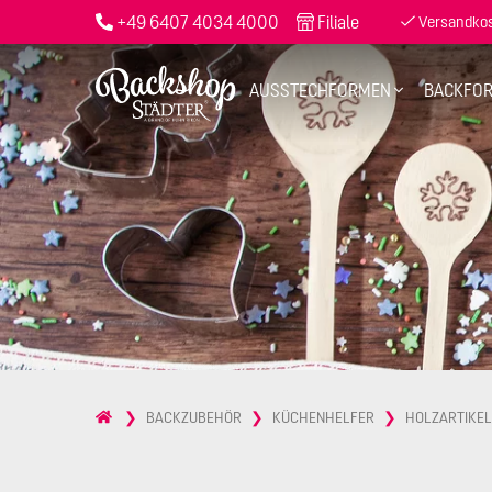
+49 6407 4034 4000
Filiale
Versandkost
AUSSTECHFORMEN
BACKFO
BACKZUBEHÖR
KÜCHENHELFER
HOLZARTIKE