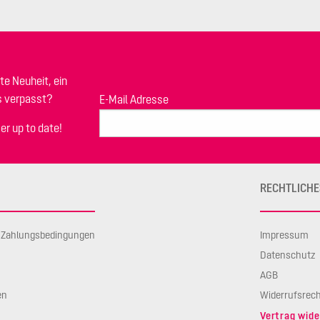
te Neuheit, ein
s verpasst?
E-Mail Adresse
er up to date!
RECHTLICHE
d Zahlungsbedingungen
Impressum
Datenschutz
AGB
en
Widerrufsrec
Vertrag wide