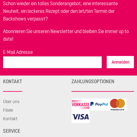
Schon wieder ein tolles Sonderangebot, eine interessante
Neuheit, ein leckeres Rezept oder den letzten Termin der
Backshows verpasst?
Abonnieren Sie unseren Newsletter und bleiben Sie immer up to
date!
E-Mail Adresse
Anmelden
KONTAKT
ZAHLUNGSOPTIONEN
Über uns
Filiale
Kontakt
SERVICE