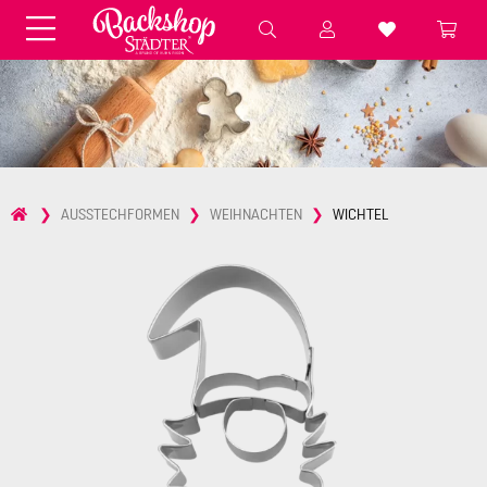
Fondant & Zubehör
Speisefarben
Pralinenkapseln
Geschenktüten
Backzutaten
Küchenhelfer
Weihnachten
Präsentieren &
AUSSTECHFORMEN
WEIHNACHTEN
WICHTEL
Aufbewahren
Backformen aus Papier &
Brot & Baguette
Alu
Essbare Streudekore
Tortenunterlagen &
Kerzen
Vorspeisen & Desserts
Pasteten- &
Nudel- &
STÄDTER fresh&cool
Terrinenformen
Spätzleherstellung