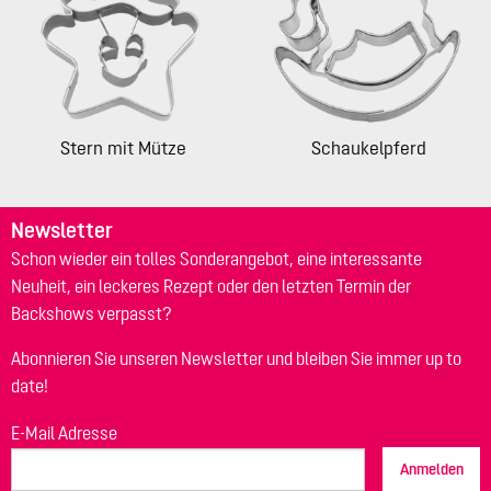
Stern mit Mütze
Schaukelpferd
Newsletter
Schon wieder ein tolles Sonderangebot, eine interessante
Neuheit, ein leckeres Rezept oder den letzten Termin der
Backshows verpasst?
Abonnieren Sie unseren Newsletter und bleiben Sie immer up to
date!
E-Mail Adresse
Anmelden