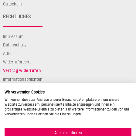
Gutschein
RECHTLICHES
Impressum
Datenschutz
AGB
Widerrufsrecht
Vertrag widerrufen
Informationspflichten
Verpackungsgesetz
Wir verwenden Cookies
Barierefreiheit
Wir können diese zur Analyse unserer Besucherdaten platzieren, um unsere
Website zu verbessern, personalisierte Inhalte anzuzeigen und Ihnen ein
großartiges Website-Erlebnis zu bieten. Für weitere Informationen zu den von uns
verwendeten Cookies öffnen Sie die Einstellungen.
Alle akzeptieren
© 2026 STÄDTER GmbH • Am Kreuzweg 1 • 35469 Allendorf/Lumda •