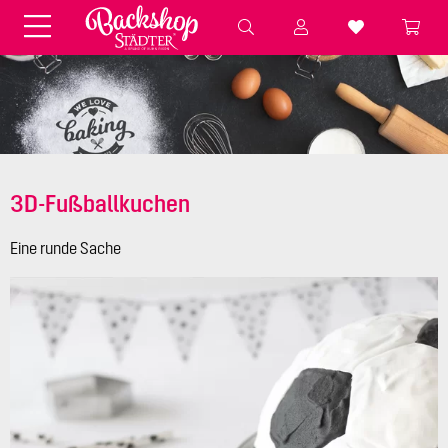
Fondant & Zubehör
Speisefarben
Pralinenkapseln
Geschenktüten
Backzutaten
Küchenhelfer
Weihnachten
Präsentieren &
Aufbewahren
3D-Fußballkuchen
Backformen aus Papier &
Brot & Baguette
Alu
Eine runde Sache
Essbare Streudekore
Tortenunterlagen &
Kerzen
Vorspeisen & Desserts
Pasteten- &
Nudel- &
STÄDTER fresh&cool
Terrinenformen
Spätzleherstellung