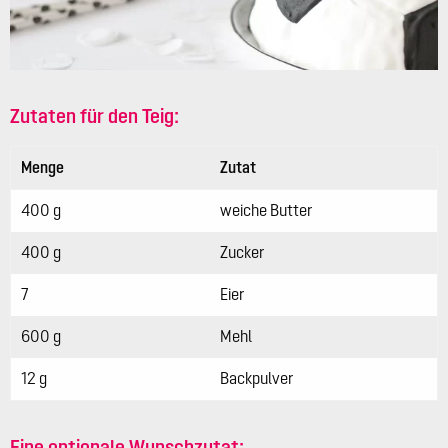
Zutaten für den Teig:
Menge
Zutat
400 g
weiche Butter
400 g
Zucker
7
Eier
600 g
Mehl
12 g
Backpulver
Eine optionale Wunschzutat: