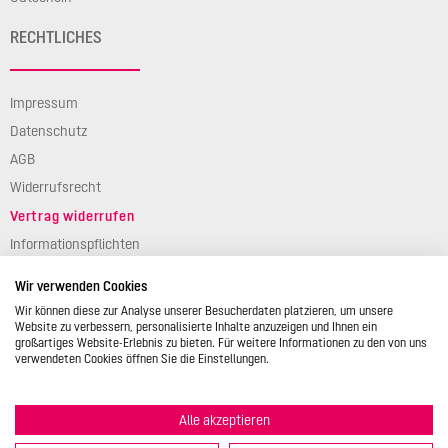
RECHTLICHES
Impressum
Datenschutz
AGB
Widerrufsrecht
Vertrag widerrufen
Informationspflichten
Verpackungsgesetz
Wir verwenden Cookies
Barierefreiheit
Wir können diese zur Analyse unserer Besucherdaten platzieren, um unsere
Website zu verbessern, personalisierte Inhalte anzuzeigen und Ihnen ein
großartiges Website-Erlebnis zu bieten. Für weitere Informationen zu den von uns
verwendeten Cookies öffnen Sie die Einstellungen.
Alle akzeptieren
© 2026 STÄDTER GmbH • Am Kreuzweg 1 • 35469 Allendorf/Lumda •