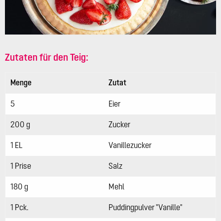
Zutaten für den Teig:
Menge
Zutat
5
Eier
200 g
Zucker
1 EL
Vanillezucker
1 Prise
Salz
180 g
Mehl
1 Pck.
Puddingpulver "Vanille"