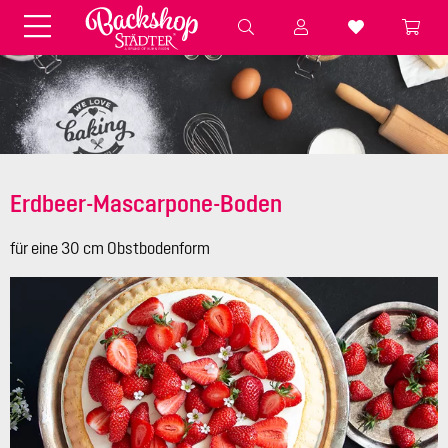
Fondant & Zubehör
Speisefarben
Pralinenkapseln
Geschenktüten
Backzutaten
Küchenhelfer
Weihnachten
Präsentieren &
Aufbewahren
Erdbeer-Mascarpone-Boden
Backformen aus Papier &
Brot & Baguette
Alu
für eine 30 cm Obstbodenform
Essbare Streudekore
Tortenunterlagen &
Kerzen
Vorspeisen & Desserts
Pasteten- &
Nudel- &
STÄDTER fresh&cool
Terrinenformen
Spätzleherstellung