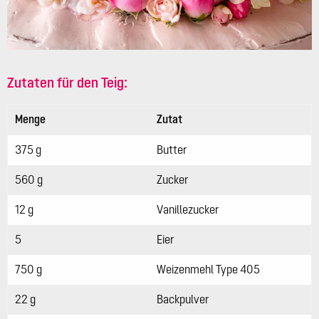
Zutaten für den Teig:
Menge
Zutat
375 g
Butter
560 g
Zucker
12 g
Vanillezucker
5
Eier
750 g
Weizenmehl Type 405
22 g
Backpulver