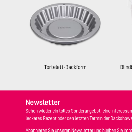
Tortelett-Backform
Blind
Newsletter
Schon wieder ein tolles Sonderangebot, eine interessan
leckeres Rezept oder den letzten Termin der Backshow
Abonnieren Sie unseren Newsletter und bleiben Sie imm