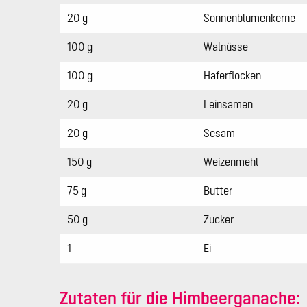
20 g
Sonnenblumenkerne
100 g
Walnüsse
100 g
Haferflocken
20 g
Leinsamen
20 g
Sesam
150 g
Weizenmehl
75 g
Butter
50 g
Zucker
1
Ei
Zutaten für die Himbeerganache: