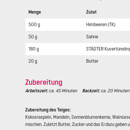
Menge
Zutat
500 g
Himbeeren (TK)
50 g
Sahne
180 g
STÄDTER Kuvertüredro
20 g
Butter
Zubereitung
Arbeitszeit:
ca. 45 Minuten
Backzeit:
ca. 20 Minuten
Zubereitung des Teiges:
Kokosraspeln, Mandeln, Sonnenblumenkerne, Walnüsse
mischen. Zuletzt Butter, Zucker und das Ei dazu geben u