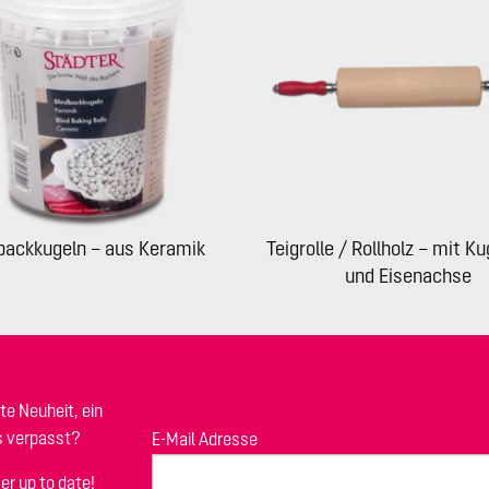
backkugeln – aus Keramik
Teigrolle / Rollholz – mit Ku
und Eisenachse
te Neuheit, ein
s verpasst?
E-Mail Adresse
er up to date!