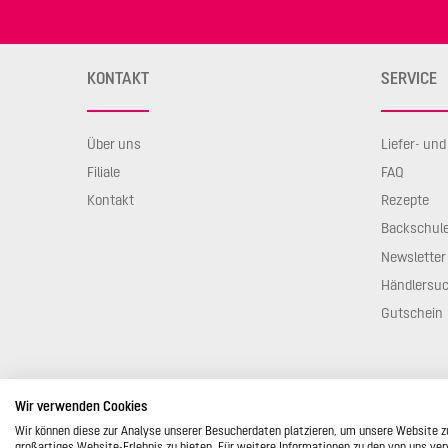
KONTAKT
SERVICE
Über uns
Liefer- un
Filiale
FAQ
Kontakt
Rezepte
Backschul
Newsletter
Händlersu
Gutschein
Wir verwenden Cookies
Wir können diese zur Analyse unserer Besucherdaten platzieren, um unsere Website zu
© 2026 STÄDTER GmbH • Am Kreuzweg 1
großartiges Website-Erlebnis zu bieten. Für weitere Informationen zu den von uns ver