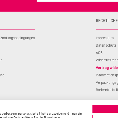
RECHTLICHE
d Zahlungsbedingungen
Impressum
Datenschutz
AGB
en
Widerrufsrec
Vertrag wide
che
Informationsp
Verpackungsg
Barierefreihei
 verbessern, personalisierte Inhalte anzuzeigen und Ihnen ein
 • 35469 Allendorf/Lumda • Deutschland • info@backshop.staedter.de
wendeten Cookies öffnen Sie die Einstellungen.