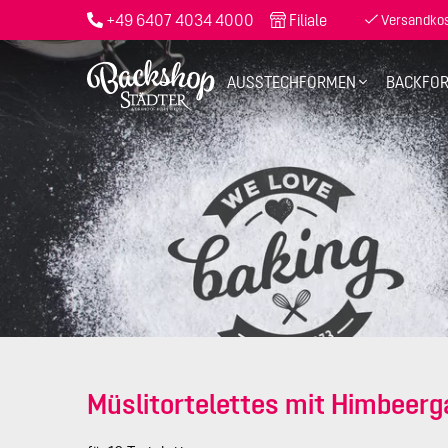
+49 6407 4034 4000
Filiale
Versandkost
AUSSTECHFORMEN
BACKFO
Müslitortelettes mit Himbeer