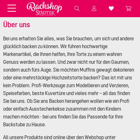
Fondant & Zubehör
Speisefarben
Pralinenkapseln
Geschenktüten
Über uns
Backzutaten
Küchenhelfer
Bei uns erhalten Sie alles, was Sie brauchen, um sich und andere
glücklich backen zu können. Wir führen hochwertige
Markenartikel, die Ihnen helfen, Ihre Torte zu einem wahren
Weihnachten
Präsentieren &
Genuss werden zu lassen. Und zwar nicht nur für den Gaumen,
Aufbewahren
Backformen aus Papier &
Brot & Baguette
sondern auch fürs Auge. Sie möchten Muffins gewagt dekorieren
Alu
oder eine mehrstöckige Hochzeitstorte backen? Das ist mit uns
Essbare Streudekore
Tortenunterlagen &
kein Problem. Profi-Werkzeuge zum Modellieren und Verzieren,
Kerzen
Speisefarben, beste Kuvertüre und vieles mehr – all das finden
Vorspeisen & Desserts
Pasteten- &
Sie bei uns. Ob Sie ans Backen herangehen wollen wie ein Profi
Nudel- &
STÄDTER fresh&cool
Terrinenformen
oder einfach Ausstecherkekse zusammen mit den Kindern
Spätzleherstellung
machen möchten - bei uns finden Sie das Passende für Ihre
Backstube zu Hause.
All unsere Produkte sind online über den Webshop unter