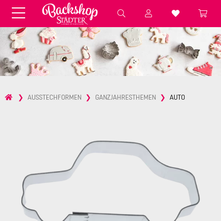
Fondant & Zubehör
Speisefarben
Pralinenkapseln
Geschenktüten
Backzutaten
Küchenhelfer
Weihnachten
Präsentieren &
AUSSTECHFORMEN
GANZJAHRESTHEMEN
AUTO
Aufbewahren
Backformen aus Papier &
Brot & Baguette
Alu
Essbare Streudekore
Tortenunterlagen &
Kerzen
Vorspeisen & Desserts
Pasteten- &
Nudel- &
STÄDTER fresh&cool
Terrinenformen
Spätzleherstellung