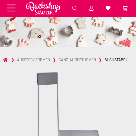
Fondant & Zubehör
Speisefarben
Pralinenkapseln
Geschenktüten
Backzutaten
Küchenhelfer
Weihnachten
Präsentieren &
AUSSTECHFORMEN
GANZJAHRESTHEMEN
BUCHSTABE L
Aufbewahren
Backformen aus Papier &
Brot & Baguette
Alu
Essbare Streudekore
Tortenunterlagen &
Kerzen
Vorspeisen & Desserts
Pasteten- &
Nudel- &
STÄDTER fresh&cool
Terrinenformen
Spätzleherstellung