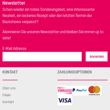
Newsletter
Schon wieder ein tolles Sonderangebot, eine interessante
Neuheit, ein leckeres Rezept oder den letzten Termin der
Backshows verpasst?
Abonnieren Sie unseren Newsletter und bleiben Sie immer up to
date!
E-Mail Adresse
Anmelden
KONTAKT
ZAHLUNGSOPTIONEN
Über uns
Filiale
Kontakt