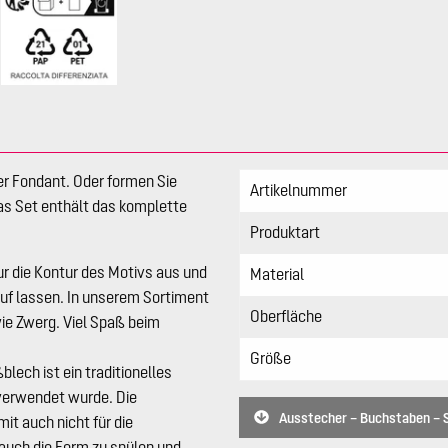
er Fondant. Oder formen Sie
Artikelnummer
as Set enthält das komplette
Produktart
ur die Kontur des Motivs aus und
Material
auf lassen. In unserem Sortiment
Oberfläche
ie Zwerg. Viel Spaß beim
Größe
lech ist ein traditionelles
 verwendet wurde. Die
Ausstecher – Buchstaben – Se
it auch nicht für die
auch die Form zu spülen und