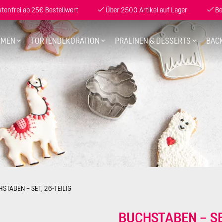
enfrei ab 25€ Bestellwert
Über 2500 Artikel auf Lager
Be
RMEN
TORTENDEKORATION
PRALINEN & DESSERTS
BAC
STABEN – SET, 26-TEILIG
BUCHSTABEN – SE