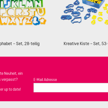
phabet – Set, 28-teilig
Kreative Kiste – Set, 53-
te Neuheit, ein
s verpasst?
E-Mail Adresse
er up to date!