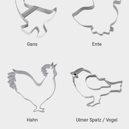
Gans
Ente
Hahn
Ulmer Spatz / Vogel