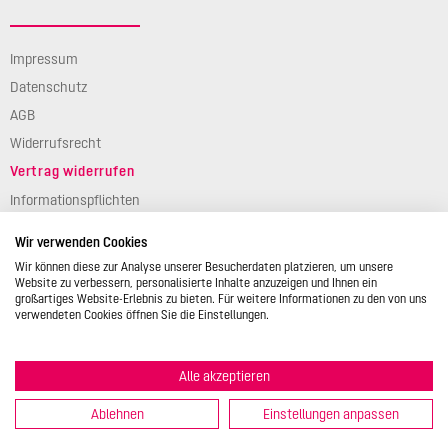
Impressum
Datenschutz
AGB
Widerrufsrecht
Vertrag widerrufen
Informationspflichten
Verpackungsgesetz
Wir verwenden Cookies
Barierefreiheit
Wir können diese zur Analyse unserer Besucherdaten platzieren, um unsere
Website zu verbessern, personalisierte Inhalte anzuzeigen und Ihnen ein
großartiges Website-Erlebnis zu bieten. Für weitere Informationen zu den von uns
verwendeten Cookies öffnen Sie die Einstellungen.
Alle akzeptieren
© 2026 STÄDTER GmbH • Am Kreuzweg 1 • 35469 Allendorf/Lumda •
Deutschland • info@backshop.staedter.de
Ablehnen
Einstellungen anpassen