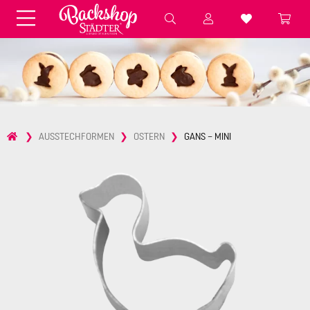
Fondant & Zubehör
Speisefarben
Pralinenkapseln
Geschenktüten
Backzutaten
Küchenhelfer
Weihnachten
Präsentieren &
AUSSTECHFORMEN
OSTERN
GANS – MINI
Aufbewahren
Backformen aus Papier &
Brot & Baguette
Alu
Essbare Streudekore
Tortenunterlagen &
Kerzen
Vorspeisen & Desserts
Pasteten- &
Nudel- &
STÄDTER fresh&cool
Terrinenformen
Spätzleherstellung