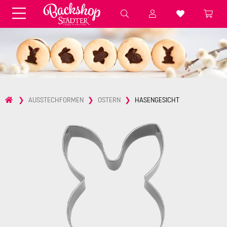
Fondant & Zubehör
Speisefarben
Pralinenkapseln
Geschenktüten
Backzutaten
Küchenhelfer
Weihnachten
Präsentieren &
AUSSTECHFORMEN
OSTERN
HASENGESICHT
Aufbewahren
Backformen aus Papier &
Brot & Baguette
Alu
Essbare Streudekore
Tortenunterlagen &
Kerzen
Vorspeisen & Desserts
Pasteten- &
Nudel- &
STÄDTER fresh&cool
Terrinenformen
Spätzleherstellung