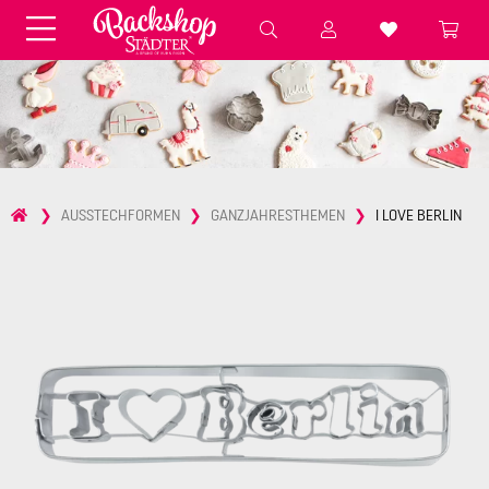
Fondant & Zubehör
Speisefarben
Pralinenkapseln
Geschenktüten
Backzutaten
Küchenhelfer
Weihnachten
Präsentieren &
AUSSTECHFORMEN
GANZJAHRESTHEMEN
I LOVE BERLIN
Aufbewahren
Backformen aus Papier &
Brot & Baguette
Alu
Essbare Streudekore
Tortenunterlagen &
Kerzen
Vorspeisen & Desserts
Pasteten- &
Nudel- &
STÄDTER fresh&cool
Terrinenformen
Spätzleherstellung