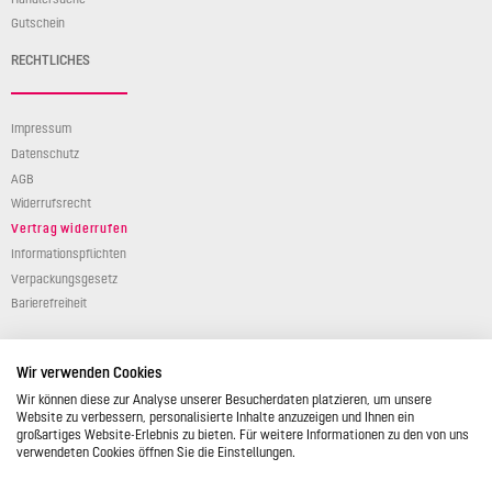
Gutschein
RECHTLICHES
Impressum
Datenschutz
AGB
Widerrufsrecht
Vertrag widerrufen
Informationspflichten
Verpackungsgesetz
Barierefreiheit
Wir verwenden Cookies
Wir können diese zur Analyse unserer Besucherdaten platzieren, um unsere
Website zu verbessern, personalisierte Inhalte anzuzeigen und Ihnen ein
großartiges Website-Erlebnis zu bieten. Für weitere Informationen zu den von uns
© 2026 STÄDTER GmbH • Am Kreuzweg 1 • 35469 Allendorf/Lumda • Deutschland •
verwendeten Cookies öffnen Sie die Einstellungen.
info@backshop.staedter.de