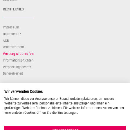
RECHTLICHES
Impressum
Datenschutz
AGB
Widerrufsrecht
Vertrag widerrufen
Informationspflichten
Verpackungsgesetz
Barierefreiheit
Wir verwenden Cookies
Wir können diese zur Analyse unserer Besucherdaten platzieren, um unsere
Website zu verbessern, personalisierte Inhalte anzuzeigen und Ihnen ein
großartiges Website-Erlebnis zu bieten. Für weitere Informationen zu den von uns
© 2026 STÄDTER GmbH • Am Kreuzweg 1 • 35469 Allendorf/Lumda • Deutschland •
verwendeten Cookies öffnen Sie die Einstellungen.
info@backshop.staedter.de