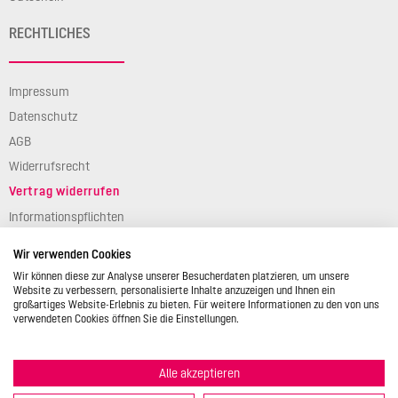
RECHTLICHES
Impressum
Datenschutz
AGB
Widerrufsrecht
Vertrag widerrufen
Informationspflichten
Verpackungsgesetz
Wir verwenden Cookies
Barierefreiheit
Wir können diese zur Analyse unserer Besucherdaten platzieren, um unsere
Website zu verbessern, personalisierte Inhalte anzuzeigen und Ihnen ein
großartiges Website-Erlebnis zu bieten. Für weitere Informationen zu den von uns
verwendeten Cookies öffnen Sie die Einstellungen.
Alle akzeptieren
© 2026 STÄDTER GmbH • Am Kreuzweg 1 • 35469 Allendorf/Lumda •