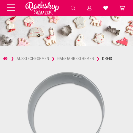
Fondant & Zubehör
Speisefarben
Pralinenkapseln
Geschenktüten
Backzutaten
Küchenhelfer
Weihnachten
Präsentieren &
AUSSTECHFORMEN
GANZJAHRESTHEMEN
KREIS
Aufbewahren
Backformen aus Papier &
Brot & Baguette
Alu
Essbare Streudekore
Tortenunterlagen &
Kerzen
Vorspeisen & Desserts
Pasteten- &
Nudel- &
STÄDTER fresh&cool
Terrinenformen
Spätzleherstellung