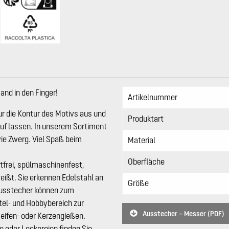
nd in den Finger!
Artikelnummer
ur die Kontur des Motivs aus und
Produktart
auf lassen. In unserem Sortiment
ie Zwerg. Viel Spaß beim
Material
Oberfläche
stfrei, spülmaschinenfest,
ißt. Sie erkennen Edelstahl an
Größe
lausstecher können zum
tel- und Hobbybereich zur
Ausstecher – Messer (PDF)
Seifen- oder Kerzengießen.
 oder Leckereien finden Sie