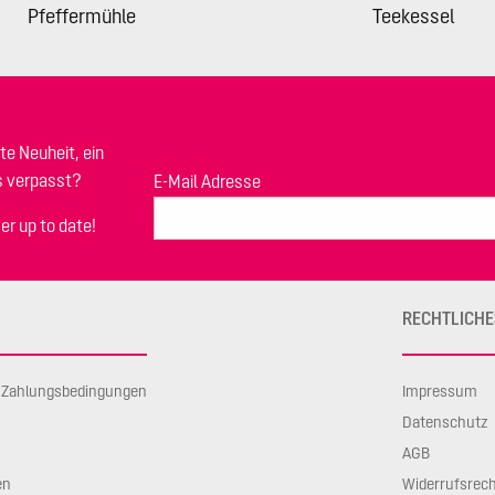
Pfeffermühle
Teekessel
te Neuheit, ein
s verpasst?
E-Mail Adresse
er up to date!
RECHTLICHE
d Zahlungsbedingungen
Impressum
Datenschutz
AGB
en
Widerrufsrec