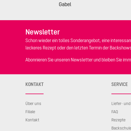
Gabel
Newsletter
Schon wieder ein tolles Sonderangebot, eine interessan
leckeres Rezept oder den letzten Termin der Backshow
Abonnieren Sie unseren Newsletter und bleiben Sie imm
KONTAKT
SERVICE
Über uns
Liefer- un
Filiale
FAQ
Kontakt
Rezepte
Backschul