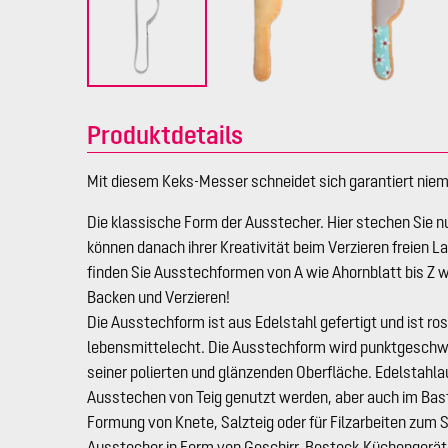
Produktdetails
Mit diesem Keks-Messer schneidet sich garantiert niema
Die klassische Form der Ausstecher. Hier stechen Sie n
können danach ihrer Kreativität beim Verzieren freien L
finden Sie Ausstechformen von A wie Ahornblatt bis Z w
Backen und Verzieren!
Die Ausstechform ist aus Edelstahl gefertigt und ist ro
lebensmittelecht. Die Ausstechform wird punktgeschwe
seiner polierten und glänzenden Oberfläche. Edelstah
Ausstechen von Teig genutzt werden, aber auch im Bas
Formung von Knete, Salzteig oder für Filzarbeiten zum 
Ausstecher in Form von Geschirr, Besteck,Küchengeräte