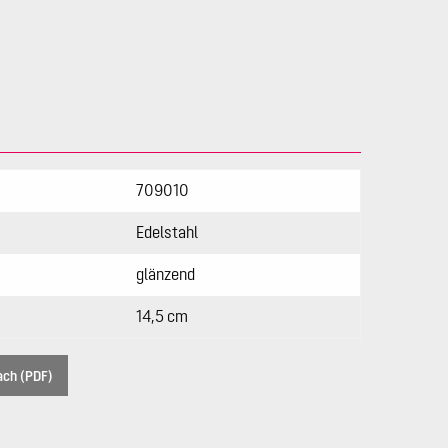
709010
Edelstahl
glänzend
14,5 cm
ach (PDF)