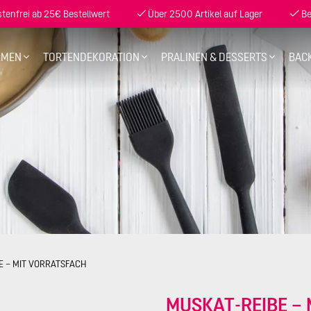
enfrei ab 25€ Bestellwert
Über 2500 Artikel auf Lager
Be
RMEN
TORTENDEKORATION
PRALINEN & DESSERTS
BAC
E – MIT VORRATSFACH
MUSKAT-REIBE –