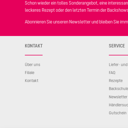
Schon wieder ein tolles Sonderangebot, eine interessan
leckeres Rezept oder den letzten Termin der Backshow
Abonnieren Sie unseren Newsletter und bleiben Sie imm
KONTAKT
SERVICE
Über uns
Liefer- un
Filiale
FAQ
Kontakt
Rezepte
Backschul
Newsletter
Händlersu
Gutschein