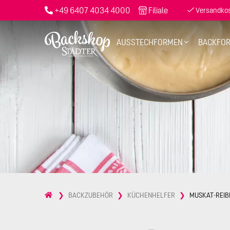
+49 6407 4034 4000
Filiale
Versandkost
AUSSTECHFORMEN
BACKFO
BACKZUBEHÖR
KÜCHENHELFER
MUSKAT-REIB