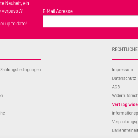
te Neuheit, ein
s verpasst?
E-Mail Adresse
er up to date!
RECHTLICHE
d Zahlungsbedingungen
Impressum
Datenschutz
AGB
en
Widerrufsrec
Vertrag wide
che
Informationsp
Verpackungsg
Barierefreihei