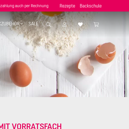
Rezepte
Backschule
zahlung auch per Rechnung
KZUBEHÖR
SALE
 MIT VORRATSFACH