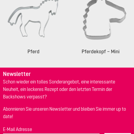
Pferd
Pferdekopf – Mini
Newsletter
Schon wieder ein tolles Sonderangebot, eine interessante
Neuheit, ein leckeres Rezept oder den letzten Termin der
Backshows verpasst?
Abonnieren Sie unseren Newsletter und bleiben Sie immer up to
date!
E-Mail Adresse