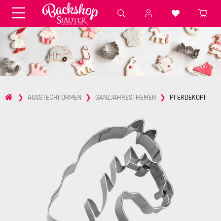
Fondant & Zubehör
Speisefarben
Pralinenkapseln
Geschenktüten
Backzutaten
Küchenhelfer
Weihnachten
Präsentieren &
AUSSTECHFORMEN
GANZJAHRESTHEMEN
PFERDEKOPF
Aufbewahren
Backformen aus Papier &
Brot & Baguette
Alu
Essbare Streudekore
Tortenunterlagen &
Kerzen
Vorspeisen & Desserts
Pasteten- &
Nudel- &
STÄDTER fresh&cool
Terrinenformen
Spätzleherstellung